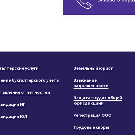
галтерские услуги
Земельный юрист
ение бухгалтерского учета
Взыскание
задолженности
тавление отчетностни
Защита в судах общей
юрисдикциии
квидация ИП
Регистрация ООО
квидация ЮЛ
Трудовые споры